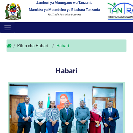
Jamhuri ya Muungano wa Tanzania
Mamlaka ya Maendeleo ya Biashara Tanzania
TanTrade Fostering Business
Kituo cha Habari
Habari
Habari