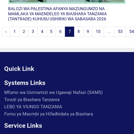
BALOZI WA PALESTINA AFANYA MAZUNGUMZO NA
MAMLAKA YA MAENDELEO YA BIASHARA TANZANIA
(TANTRADE) KUHUSU USHIRIKI WA SABASABA 2026
‹
1
2
3
4
5
6
7
8
9
10
...
53
5
Quick Link
Systems Links
Mfumo wa Usimamizi wa Ugawaji Nafasi (SAMS)
Tovuti ya Biashara Tanzania
LEBO YA VIUNGO TANZANIA
Fomu ya Maombi ya Hifadhidata ya Biashara
Service Links