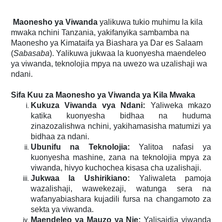
Maonesho ya Viwanda
yalikuwa tukio muhimu la kila
mwaka nchini Tanzania, yakifanyika sambamba na
Maonesho ya Kimataifa ya Biashara ya Dar es Salaam
(
Sabasaba
). Yalikuwa jukwaa la kuonyesha maendeleo
ya viwanda, teknolojia mpya na uwezo wa uzalishaji wa
ndani.
Sifa Kuu za Maonesho ya Viwanda ya Kila Mwaka
Kukuza Viwanda vya Ndani:
Yaliweka mkazo
katika kuonyesha bidhaa na huduma
zinazozalishwa nchini, yakihamasisha matumizi ya
bidhaa za ndani.
Ubunifu na Teknolojia:
Yalitoa nafasi ya
kuonyesha mashine, zana na teknolojia mpya za
viwanda, hivyo kuchochea kisasa cha uzalishaji.
Jukwaa la Ushirikiano:
Yaliwaleta pamoja
wazalishaji, wawekezaji, watunga sera na
wafanyabiashara kujadili fursa na changamoto za
sekta ya viwanda.
Maendeleo ya Mauzo ya Nje:
Yalisaidia viwanda