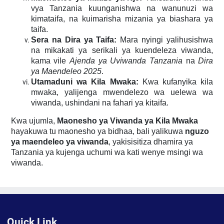
vya Tanzania kuunganishwa na wanunuzi wa
kimataifa, na kuimarisha mizania ya biashara ya
taifa.
Sera na Dira ya Taifa:
Mara nyingi yalihusishwa
na mikakati ya serikali ya kuendeleza viwanda,
kama vile
Ajenda ya Uviwanda Tanzania
na
Dira
ya Maendeleo 2025
.
Utamaduni wa Kila Mwaka:
Kwa kufanyika kila
mwaka, yalijenga mwendelezo wa uelewa wa
viwanda, ushindani na fahari ya kitaifa.
Kwa ujumla,
Maonesho ya Viwanda ya Kila Mwaka
hayakuwa tu maonesho ya bidhaa, bali yalikuwa
nguzo
ya maendeleo ya viwanda
, yakisisitiza dhamira ya
Tanzania ya kujenga uchumi wa kati wenye msingi wa
viwanda.
Quick Link