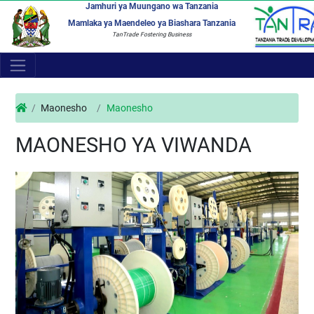
Jamhuri ya Muungano wa Tanzania
Mamlaka ya Maendeleo ya Biashara Tanzania
TanTrade Fostering Business
Maonesho
Maonesho
MAONESHO YA VIWANDA