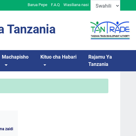
Barua Pepe
F.A.Q
Wasiliana nasi
a Tanzania
Machapisho
Kituo cha Habari
Rajamu Ya
Tanzania
ma zaidi