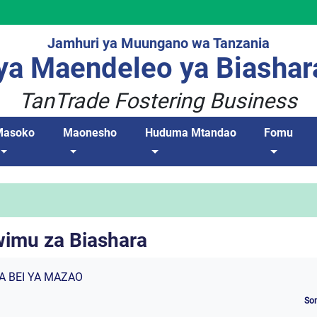
Jamhuri ya Muungano wa Tanzania
a Maendeleo ya Biashar
TanTrade Fostering Business
Masoko
Maonesho
Huduma Mtandao
Fomu
imu za Biashara
A BEI YA MAZAO
So