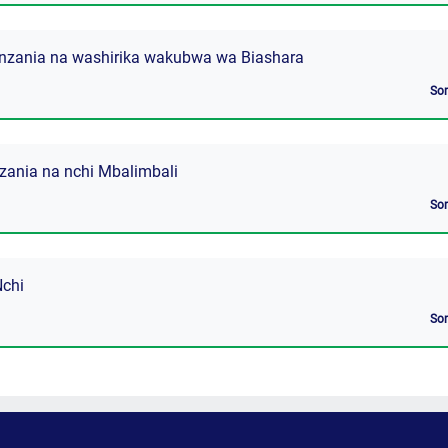
nzania na washirika wakubwa wa Biashara
So
nzania na nchi Mbalimbali
So
Nchi
So