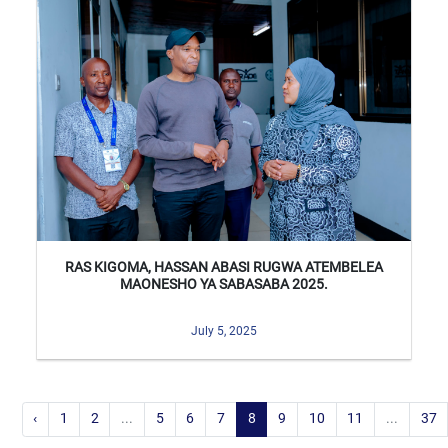
RAS KIGOMA, HASSAN ABASI RUGWA ATEMBELEA
MAONESHO YA SABASABA 2025.
July 5, 2025
‹
1
2
...
5
6
7
8
9
10
11
...
37