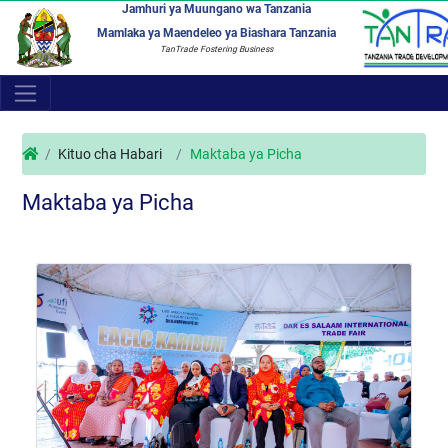
Jamhuri ya Muungano wa Tanzania
Mamlaka ya Maendeleo ya Biashara Tanzania
TanTrade Fostering Business
Kituo cha Habari
Maktaba ya Picha
Maktaba ya Picha