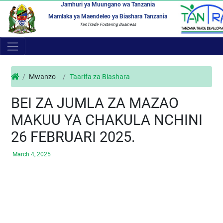
Jamhuri ya Muungano wa Tanzania
Mamlaka ya Maendeleo ya Biashara Tanzania
TanTrade Fostering Business
Mwanzo
Taarifa za Biashara
BEI ZA JUMLA ZA MAZAO
MAKUU YA CHAKULA NCHINI
26 FEBRUARI 2025.
March 4, 2025