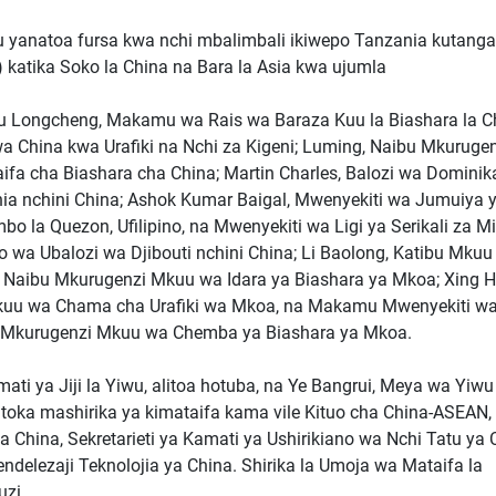
 yanatoa fursa kwa nchi mbalimbali ikiwepo Tanzania kutang
 katika Soko la China na Bara la Asia kwa ujumla
Fu Longcheng, Makamu wa Rais wa Baraza Kuu la Biashara la C
China kwa Urafiki na Nchi za Kigeni; Luming, Naibu Mkuruge
 cha Biashara cha China; Martin Charles, Balozi wa Dominika
ia nchini China; Ashok Kumar Baigal, Mwenyekiti wa Jumuiya 
bo la Quezon, Ufilipino, na Mwenyekiti wa Ligi ya Serikali za M
go wa Ubalozi wa Djibouti nchini China; Li Baolong, Katibu Mku
g, Naibu Mkurugenzi Mkuu wa Idara ya Biashara ya Mkoa; Xing 
uu wa Chama cha Urafiki wa Mkoa, na Makamu Mwenyekiti w
 Mkurugenzi Mkuu wa Chemba ya Biashara ya Mkoa.
ti ya Jiji la Yiwu, alitoa hotuba, na Ye Bangrui, Meya wa Yiwu 
kutoka mashirika ya kimataifa kama vile Kituo cha China-ASEAN,
ya China, Sekretarieti ya Kamati ya Ushirikiano wa Nchi Tatu ya 
endelezaji Teknolojia ya China. Shirika la Umoja wa Mataifa la
uzi.