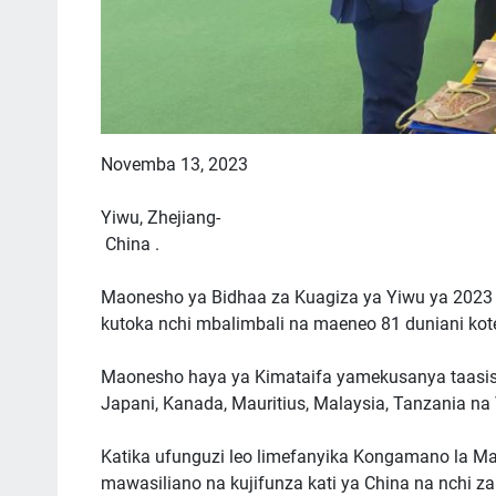
Novemba 13, 2023
Yiwu, Zhejiang-
China .
Maonesho ya Bidhaa za Kuagiza ya Yiwu ya 202
kutoka nchi mbalimbali na maeneo 81 duniani kot
Maonesho haya ya Kimataifa yamekusanya taasisi 3
Japani, Kanada, Mauritius, Malaysia, Tanzania na
Katika ufunguzi leo limefanyika Kongamano la Maj
mawasiliano na kujifunza kati ya China na nchi z