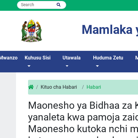
Mamlaka y
Mwanzo
Kuhusu Sisi
Utawala
Huduma Zetu
Kituo cha Habari
Habari
Maonesho ya Bidhaa za 
yanaleta kwa pamoja zai
Maonesho kutoka nchi m