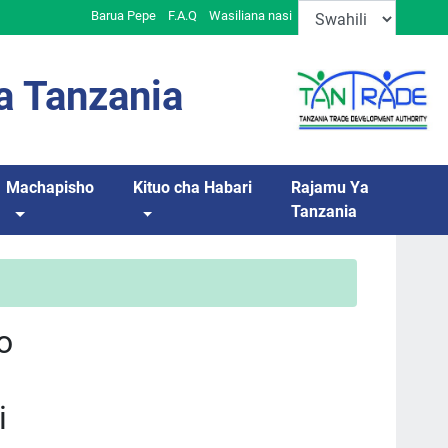
Barua Pepe
F.A.Q
Wasiliana nasi
a Tanzania
Machapisho
Kituo cha Habari
Rajamu Ya
Tanzania
o
i