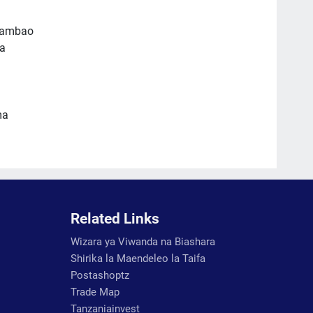
a ambao
wa
ma
Related Links
Wizara ya Viwanda na Biashara
Shirika la Maendeleo la Taifa
Postashoptz
Trade Map
Tanzaniainvest