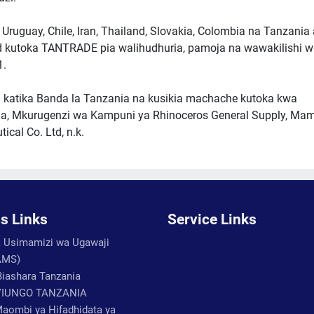
 Uruguay, Chile, Iran, Thailand, Slovakia, Colombia na Tanzani
 kutoka TANTRADE pia walihudhuria, pamoja na wawakilishi 
1.
ta katika Banda la Tanzania na kusikia machache kutoka kwa
ha, Mkurugenzi wa Kampuni ya Rhinoceros General Supply, Ma
al Co. Ltd, n.k.
s Links
Service Links
Usimamizi wa Ugawaji
AMS)
Biashara Tanzania
VIUNGO TANZANIA
aombi ya Hifadhidata ya