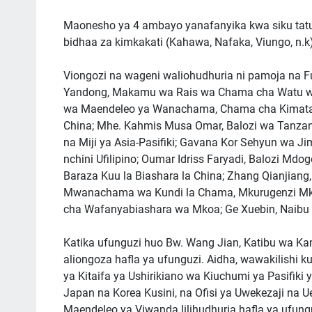
Maonesho ya 4 ambayo yanafanyika kwa siku tatu
bidhaa za kimkakati (Kahawa, Nafaka, Viungo, n.k)
Viongozi na wageni waliohudhuria ni pamoja na 
Yandong, Makamu wa Rais wa Chama cha Watu wa 
wa Maendeleo ya Wanachama, Chama cha Kimataifa
China; Mhe. Kahmis Musa Omar, Balozi wa Tanzan
na Miji ya Asia-Pasifiki; Gavana Kor Sehyun wa Jim
nchini Ufilipino; Oumar Idriss Faryadi, Balozi Mdo
Baraza Kuu la Biashara la China; Zhang Qianjian
Mwanachama wa Kundi la Chama, Mkurugenzi Mk
cha Wafanyabiashara wa Mkoa; Ge Xuebin, Naibu
Katika ufunguzi huo Bw. Wang Jian, Katibu wa Kama
aliongoza hafla ya ufunguzi. Aidha, wawakilishi 
ya Kitaifa ya Ushirikiano wa Kiuchumi ya Pasifiki 
Japan na Korea Kusini, na Ofisi ya Uwekezaji na U
Maendeleo ya Viwanda lilihudhuria hafla ya ufung