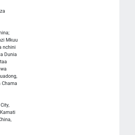
aza
hina;
nzi Mkuu
 nchini
ya Dunia
itaa
u wa
Huadong,
a Chama
City,
 Kamati
China,