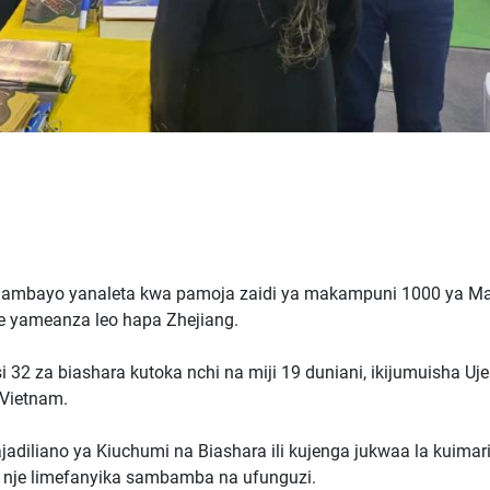
3 ambayo yanaleta kwa pamoja zaidi ya makampuni 1000 ya M
e yameanza leo hapa Zhejiang.
2 za biashara kutoka nchi na miji 19 duniani, ikijumuisha Uj
 Vietnam.
adiliano ya Kiuchumi na Biashara ili kujenga jukwaa la kuimar
a nje limefanyika sambamba na ufunguzi.