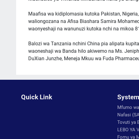
Maafisa wa kidiplomasia kutoka Pakistan, Nigeria,
waliongozana na Afisa Biashara Samira Mohamed
waonyeshaji na wanunuzi kutoka nchi na mikoa 8
Balozi wa Tanzania nchini China pia alipata kupi
waoneshaji wa Banda hilo akiwemo na Ms. Jenip
DuXian Junzhe, Meneja Mkuu wa Fuda Pharmaceutic
Quick Link
System
Mfumo wa 
Nafasi (S
Tovuti ya 
LEBO YA 
Fomu ya M