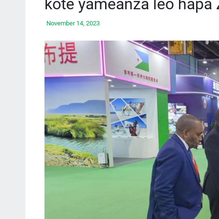
kote yameanza leo hapa 
November 14, 2023