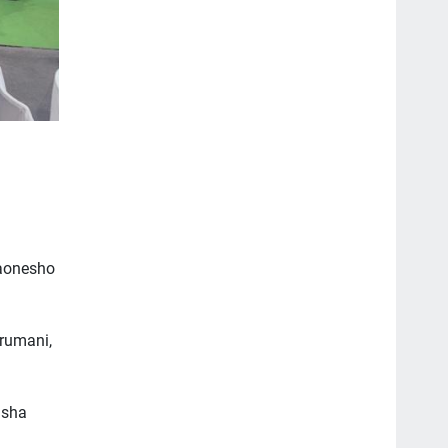
aonesho
erumani,
isha