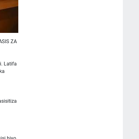
ASIS ZA
. Latifa
ika
isitiza
si hiyo.