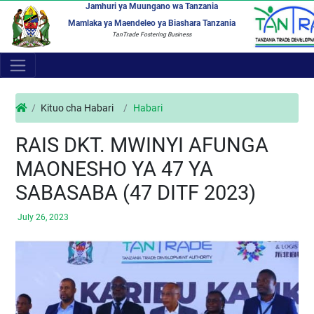
Jamhuri ya Muungano wa Tanzania
Mamlaka ya Maendeleo ya Biashara Tanzania
TanTrade Fostering Business
Kituo cha Habari
Habari
RAIS DKT. MWINYI AFUNGA
MAONESHO YA 47 YA
SABASABA (47 DITF 2023)
July 26, 2023