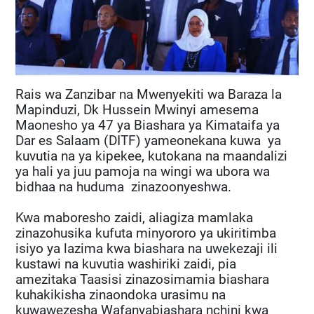
Rais wa Zanzibar na Mwenyekiti wa Baraza la
Mapinduzi, Dk Hussein Mwinyi amesema
Maonesho ya 47 ya Biashara ya Kimataifa ya
Dar es Salaam (DITF) yameonekana kuwa ya
kuvutia na ya kipekee, kutokana na maandalizi
ya hali ya juu pamoja na wingi wa ubora wa
bidhaa na huduma zinazoonyeshwa.
Kwa maboresho zaidi, aliagiza mamlaka
zinazohusika kufuta minyororo ya ukiritimba
isiyo ya lazima kwa biashara na uwekezaji ili
kustawi na kuvutia washiriki zaidi, pia
amezitaka Taasisi zinazosimamia biashara
kuhakikisha zinaondoka urasimu na
kuwawezesha Wafanyabiashara nchini kwa