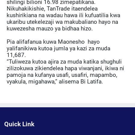
shilingi bilioni 16.98 zimepatikana.
Nikuhakikishie, TanTrade itaendelea
kushirikiana na wadau hawa ili kufuatilia kwa
ukaribu utekelezaji wa makubaliano hayo na
kuwezesha mauzo ya bidhaa hizo.
Pia alifafanua kuwa Maonesho hayo
yalifanikiwa kutoa jumla ya kazi za muda
11,687.
“Tuliweza kutoa ajira za muda katika shughuli
zilizokuwa zikiendelea hapa viwanjani, ikiwa ni
pamoja na kufanya usafi, usafiri, mapambo,
vyakula, migahawa,” alisema Bi Latifa.
Quick Link