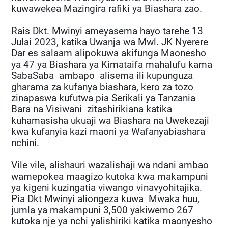
kuwawekea Mazingira rafiki ya Biashara zao.
Rais Dkt. Mwinyi ameyasema hayo tarehe 13
Julai 2023, katika Uwanja wa Mwl. JK Nyerere
Dar es salaam alipokuwa akifunga Maonesho
ya 47 ya Biashara ya Kimataifa mahalufu kama
SabaSaba ambapo alisema ili kupunguza
gharama za kufanya biashara, kero za tozo
zinapaswa kufutwa pia Serikali ya Tanzania
Bara na Visiwani zitashirikiana katika
kuhamasisha ukuaji wa Biashara na Uwekezaji
kwa kufanyia kazi maoni ya Wafanyabiashara
nchini.
Vile vile, alishauri wazalishaji wa ndani ambao
wamepokea maagizo kutoka kwa makampuni
ya kigeni kuzingatia viwango vinavyohitajika.
Pia Dkt Mwinyi aliongeza kuwa Mwaka huu,
jumla ya makampuni 3,500 yakiwemo 267
kutoka nje ya nchi yalishiriki katika maonyesho