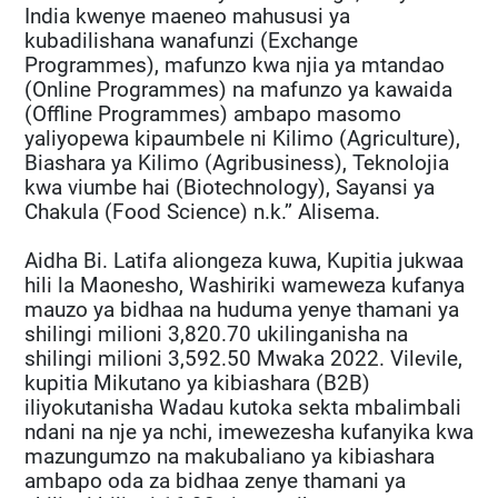
India kwenye maeneo mahususi ya
kubadilishana wanafunzi (Exchange
Programmes), mafunzo kwa njia ya mtandao
(Online Programmes) na mafunzo ya kawaida
(Offline Programmes) ambapo masomo
yaliyopewa kipaumbele ni Kilimo (Agriculture),
Biashara ya Kilimo (Agribusiness), Teknolojia
kwa viumbe hai (Biotechnology), Sayansi ya
Chakula (Food Science) n.k.’’ Alisema.
Aidha Bi. Latifa aliongeza kuwa, Kupitia jukwaa
hili la Maonesho, Washiriki wameweza kufanya
mauzo ya bidhaa na huduma yenye thamani ya
shilingi milioni 3,820.70 ukilinganisha na
shilingi milioni 3,592.50 Mwaka 2022. Vilevile,
kupitia Mikutano ya kibiashara (B2B)
iliyokutanisha Wadau kutoka sekta mbalimbali
ndani na nje ya nchi, imewezesha kufanyika kwa
mazungumzo na makubaliano ya kibiashara
ambapo oda za bidhaa zenye thamani ya