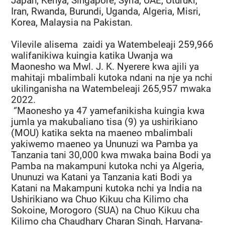
Japan, Kenya, Singapore, Syria, UAE, Uturuki,
Iran, Rwanda, Burundi, Uganda, Algeria, Misri,
Korea, Malaysia na Pakistan.
Vilevile alisema zaidi ya Watembeleaji 259,966
walifanikiwa kuingia katika Uwanja wa
Maonesho wa Mwl. J. K. Nyerere kwa ajili ya
mahitaji mbalimbali kutoka ndani na nje ya nchi
ukilinganisha na Watembeleaji 265,957 mwaka
2022.
‘’Maonesho ya 47 yamefanikisha kuingia kwa
jumla ya makubaliano tisa (9) ya ushirikiano
(MOU) katika sekta na maeneo mbalimbali
yakiwemo maeneo ya Ununuzi wa Pamba ya
Tanzania tani 30,000 kwa mwaka baina Bodi ya
Pamba na makampuni kutoka nchi ya Algeria,
Ununuzi wa Katani ya Tanzania kati Bodi ya
Katani na Makampuni kutoka nchi ya India na
Ushirikiano wa Chuo Kikuu cha Kilimo cha
Sokoine, Morogoro (SUA) na Chuo Kikuu cha
Kilimo cha Chaudhary Charan Singh, Haryana-