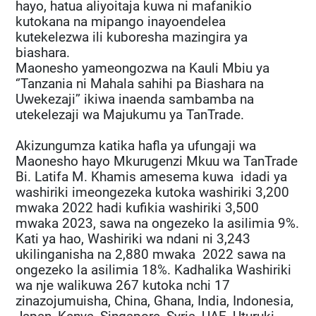
hayo, hatua aliyoitaja kuwa ni mafanikio
kutokana na mipango inayoendelea
kutekelezwa ili kuboresha mazingira ya
biashara.
Maonesho yameongozwa na Kauli Mbiu ya
‘’Tanzania ni Mahala sahihi pa Biashara na
Uwekezaji’’ ikiwa inaenda sambamba na
utekelezaji wa Majukumu ya TanTrade.
Akizungumza katika hafla ya ufungaji wa
Maonesho hayo Mkurugenzi Mkuu wa TanTrade
Bi. Latifa M. Khamis amesema kuwa idadi ya
washiriki imeongezeka kutoka washiriki 3,200
mwaka 2022 hadi kufikia washiriki 3,500
mwaka 2023, sawa na ongezeko la asilimia 9%.
Kati ya hao, Washiriki wa ndani ni 3,243
ukilinganisha na 2,880 mwaka 2022 sawa na
ongezeko la asilimia 18%. Kadhalika Washiriki
wa nje walikuwa 267 kutoka nchi 17
zinazojumuisha, China, Ghana, India, Indonesia,