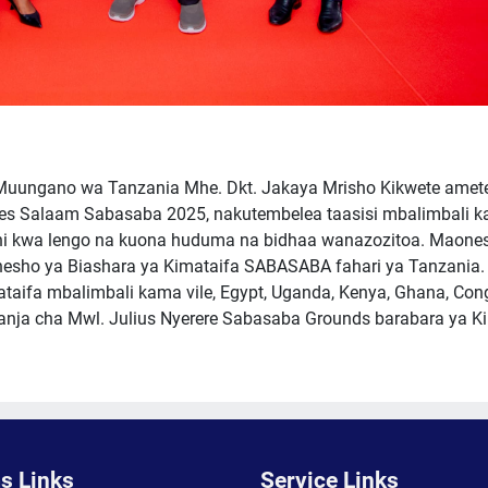
Muungano wa Tanzania Mhe. Dkt. Jakaya Mrisho Kikwete ame
es Salaam Sabasaba 2025, nakutembelea taasisi mbalimbali ka
mani kwa lengo na kuona huduma na bidhaa wanazozitoa. Maone
sho ya Biashara ya Kimataifa SABASABA fahari ya Tanzania.
ifa mbalimbali kama vile, Egypt, Uganda, Kenya, Ghana, Congo
anja cha Mwl. Julius Nyerere Sabasaba Grounds barabara ya K
s Links
Service Links