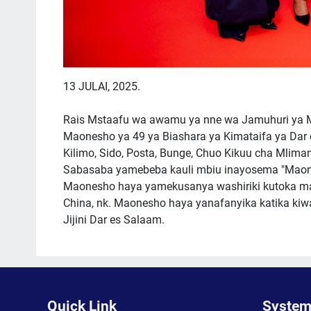
13 JULAI, 2025.
Rais Mstaafu wa awamu ya nne wa Jamuhuri ya 
Maonesho ya 49 ya Biashara ya Kimataifa ya Dar 
Kilimo, Sido, Posta, Bunge, Chuo Kikuu cha Mli
Sabasaba yamebeba kauli mbiu inayosema "Maone
Maonesho haya yamekusanya washiriki kutoka mata
China, nk. Maonesho haya yanafanyika katika kiw
Jijini Dar es Salaam.
Quick Link
System