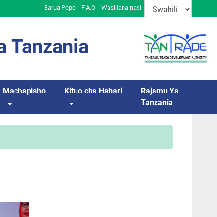
Barua Pepe
F.A.Q
Wasiliana nasi
a Tanzania
Machapisho
Kituo cha Habari
Rajamu Ya
Tanzania
.