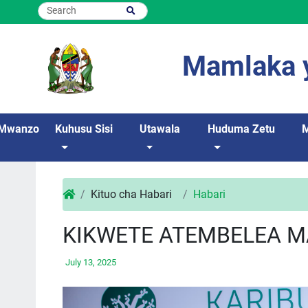
Mamlaka y
Mwanzo
Kuhusu Sisi
Utawala
Huduma Zetu
Kituo cha Habari
Habari
KIKWETE ATEMBELEA M
July 13, 2025