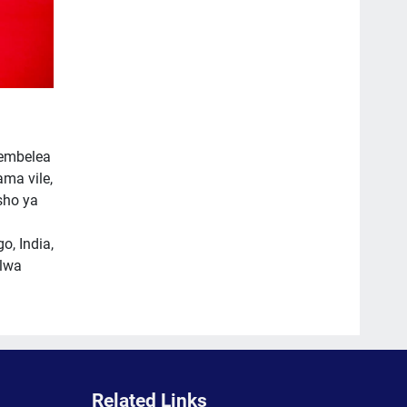
tembelea
ma vile,
sho ya
, India,
ilwa
Related Links