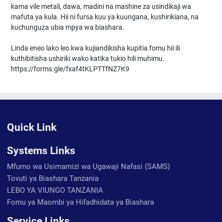
kama vile metali, dawa, madini na mashine za usindikaji wa
mafuta ya kula. Hii ni fursa kuu ya kuungana, kushirikiana, na
kuchunguza ubia mpya wa biashara.
Linda eneo lako leo kwa kujiandikisha kupitia fomu hii ili
kuthibitisha ushiriki wako katika tukio hili muhimu.
https://forms.gle/fxaf4tKLPTTfNZ7K9
Quick Link
Systems Links
Mfumo wa Usimamizi wa Ugawaji Nafasi (SAMS)
Tovuti ya Biashara Tanzania
LEBO YA VIUNGO TANZANIA
Fomu ya Maombi ya Hifadhidata ya Biashara
Service Links