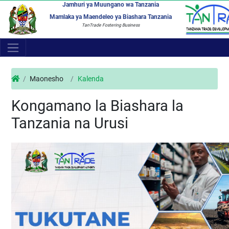
Jamhuri ya Muungano wa Tanzania
Mamlaka ya Maendeleo ya Biashara Tanzania
TanTrade Fostering Business
Maonesho
Kalenda
Kongamano la Biashara la
Tanzania na Urusi