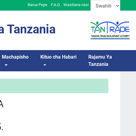
Barua Pepe
F.A.Q
Wasiliana nasi
a Tanzania
Machapisho
Kituo cha Habari
Rajamu Ya
Tanzania
A
.