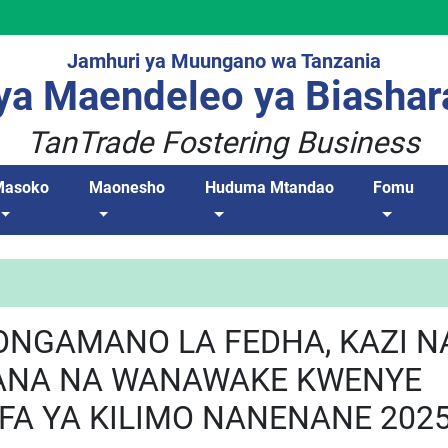
Jamhuri ya Muungano wa Tanzania
a Maendeleo ya Biashar
TanTrade Fostering Business
Masoko
Maonesho
Huduma Mtandao
Fomu
ONGAMANO LA FEDHA, KAZI N
JANA NA WANAWAKE KWENYE
A YA KILIMO NANENANE 2025