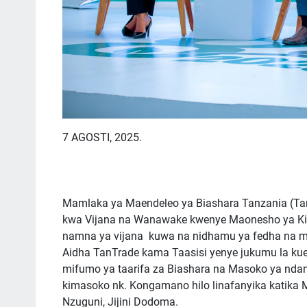
7 AGOSTI, 2025.
Mamlaka ya Maendeleo ya Biashara Tanzania (TanT
kwa Vijana na Wanawake kwenye Maonesho ya Kim
namna ya vijana kuwa na nidhamu ya fedha na m
Aidha TanTrade kama Taasisi yenye jukumu la kue
mifumo ya taarifa za Biashara na Masoko ya ndani
kimasoko nk. Kongamano hilo linafanyika katika 
Nzuguni, Jijini Dodoma.