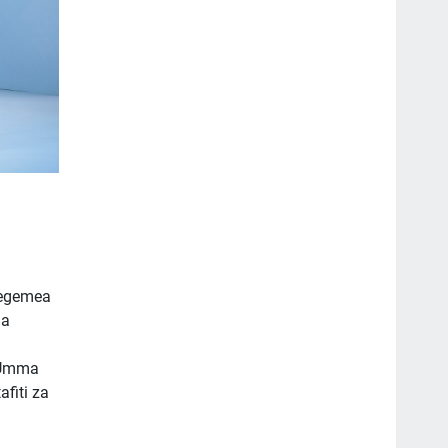
tegemea
ia
a Umma
fiti za