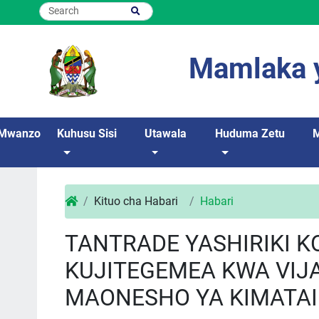
Mamlaka y
Mwanzo
Kuhusu Sisi
Utawala
Huduma Zetu
Kituo cha Habari
Habari
TANTRADE YASHIRIKI K
KUJITEGEMEA KWA VI
MAONESHO YA KIMATAIF