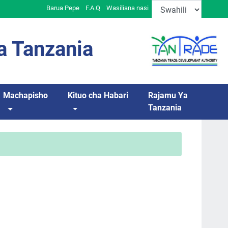
Barua Pepe
F.A.Q
Wasiliana nasi
a Tanzania
Machapisho
Kituo cha Habari
Rajamu Ya
Tanzania