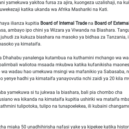
ani yamekuwa yakitoa fursa za ajira, kuongeza uzalishaji, na k
uwekezaji katika ukanda wa Afrika Mashariki na Kati.
aya ilianza kupitia
Board of Internal Trade
na
Board of Externa
sa, ambayo ipo chini ya Wizara ya Viwanda na Biashara. Tang
juhudi za kukuza biashara na masoko ya bidhaa za Tanzania, i
masoko ya kimataifa.
 ya Dhahabu yanalenga kutambua na kuthamini mchango wa wash
alimbali waliotoa msaada mkubwa katika kufanikisha maone
o wa wadau hao umekuwa msingi wa mafanikio ya Sabasaba, 
yenye hadhi ya kimataifa yanayovutia nchi zaidi ya 20 kila 
a yamekuwa si tu jukwaa la biashara, bali pia chombo cha
usiano wa kikanda na kimataifa kupitia ushiriki wa mataifa mba
thmini tulipotoka, tulipo na tunapoelekea, ili kubaini changam
a miaka 50 unadhihirisha nafasi yake ya kipekee katika histor