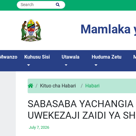
Mamlaka y
Mwanzo
Kuhusu Sisi
Utawala
Huduma Zetu
Kituo cha Habari
Habari
SABASABA YACHANGIA 
UWEKEZAJI ZAIDI YA SH
July 7, 2026