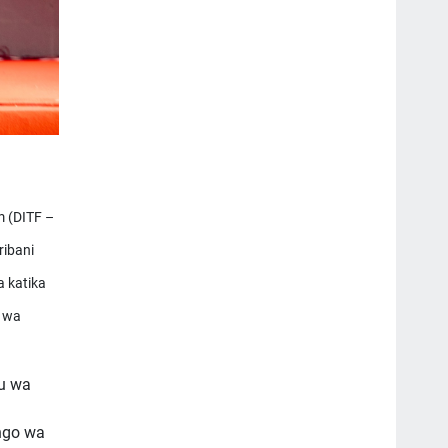
 (DITF –
ribani
a katika
u wa
u wa
ngo wa