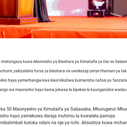
 imetangaza kuwa Maonesho ya Biashara ya Kimataifa ya Dar es Salaam
mi, yakizalisha fursa za biashara na uwekezaji zenye thamani ya tak
afanikio haya yamechangia kwa kiasi kikubwa kuimarisha nafasi ya Tanzani
chango wa maonesho hayo kama jukwaa la kipekee la kuunganisha wada
aka 50 Maonyesho ya Kimataifa ya Sabasaba, Mkurugenzi Mku
onesho hayo yamekuwa daraja muhimu la kuwaleta pamoja
balimbali kutoka ndani na nje ya nchi. Alisisitiza kuwa mcha