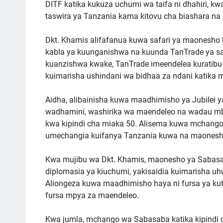
DITF katika kukuza uchumi wa taifa ni dhahiri, kw
taswira ya Tanzania kama kitovu cha biashara na 
Dkt. Khamis alifafanua kuwa safari ya maonesho h
kabla ya kuunganishwa na kuunda TanTrade ya sa
kuanzishwa kwake, TanTrade imeendelea kuratibu 
kuimarisha ushindani wa bidhaa za ndani katika 
Aidha, alibainisha kuwa maadhimisho ya Jubilei
wadhamini, washirika wa maendeleo na wadau mb
kwa kipindi cha miaka 50. Alisema kuwa mchang
umechangia kuifanya Tanzania kuwa na maonesho 
Kwa mujibu wa Dkt. Khamis, maonesho ya Sabasab
diplomasia ya kiuchumi, yakisaidia kuimarisha uh
Aliongeza kuwa maadhimisho haya ni fursa ya kuta
fursa mpya za maendeleo.
Kwa jumla, mchango wa Sabasaba katika kipindi ch