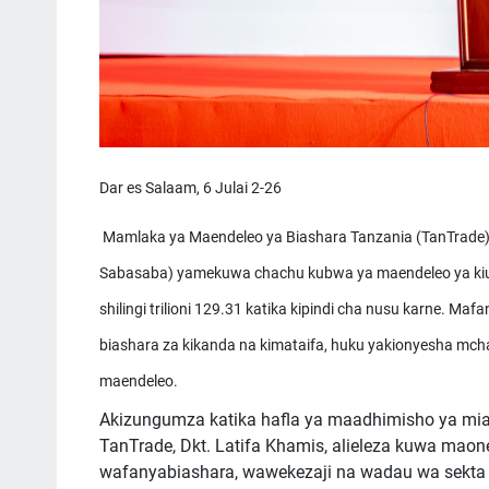
Dar es Salaam, 6 Julai 2-26
Mamlaka ya Maendeleo ya Biashara Tanzania (TanTrade)
Sabasaba) yamekuwa chachu kubwa ya maendeleo ya kiuchu
shilingi trilioni 129.31 katika kipindi cha nusu karne. M
biashara za kikanda na kimataifa, huku yakionyesha m
maendeleo.
Akizungumza katika hafla ya maadhimisho ya mi
TanTrade, Dkt. Latifa Khamis, alieleza kuwa ma
wafanyabiashara, wawekezaji na wadau wa sekta m