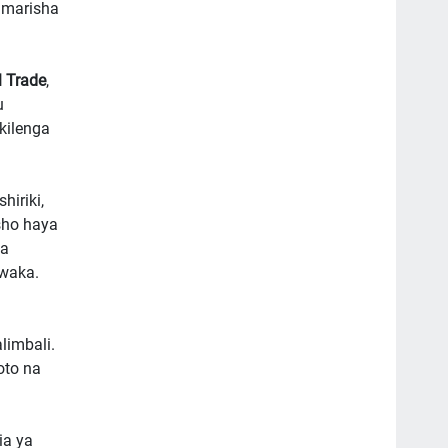
uimarisha
l Trade
,
u
kilenga
iriki,
sho haya
na
mwaka.
limbali.
oto na
ia ya