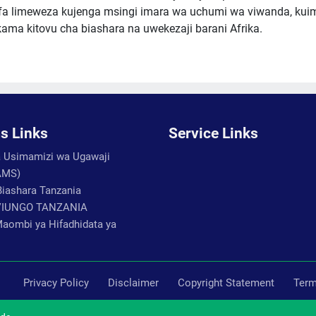
ifa limeweza kujenga msingi imara wa uchumi wa viwanda, kui
kama kitovu cha biashara na uwekezaji barani Afrika.
s Links
Service Links
Usimamizi wa Ugawaji
AMS)
Biashara Tanzania
VIUNGO TANZANIA
aombi ya Hifadhidata ya
Privacy Policy
Disclaimer
Copyright Statement
Term